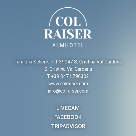
Famiglia Schenk
·
I-
39047 S. Cristina Val Gardena
S. Cristina Val Gardena
T
+39 0471 796302
www.colraiser.com
info@colraiser.com
LIVECAM
FACEBOOK
TRIPADVISOR