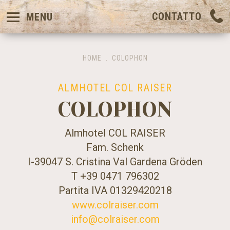
CONTATTO
MENU
HOME
.
COLOPHON
ALMHOTEL COL RAISER
COLOPHON
Almhotel COL RAISER
Fam. Schenk
I-39047 S. Cristina Val Gardena Gröden
T +39 0471 796302
Partita IVA 01329420218
www.colraiser.com
info@colraiser.com