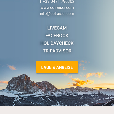
T
+39 0471 796302
www.colraiser.com
info@colraiser.com
LIVECAM
FACEBOOK
HOLIDAYCHECK
TRIPADVISOR
LAGE & ANREISE