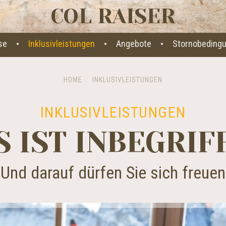
COL RAISER
·
·
·
se
Inklusivleistungen
Angebote
Stornobedingu
HOME
.
INKLUSIVLEISTUNGEN
INKLUSIVLEISTUNGEN
S IST INBEGRIF
Und darauf dürfen Sie sich freuen