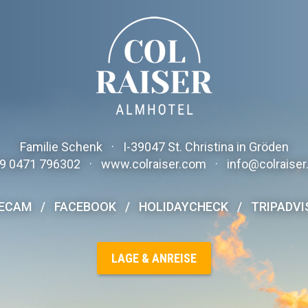
Familie Schenk
·
I-
39047
St. Christina in Gröden
9 0471 796302
·
www.colraiser.com
·
info@colraise
VECAM
/
FACEBOOK
/
HOLIDAYCHECK
/
TRIPADVI
LAGE & ANREISE