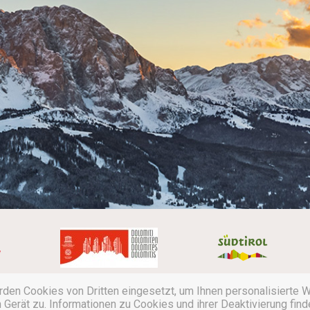
rden Cookies von Dritten eingesetzt, um Ihnen personalisierte 
MwSt. Nr.
01329420218
·
Impressum
·
Cookies
·
Privac
erät zu. Informationen zu Cookies und ihrer Deaktivierung fin