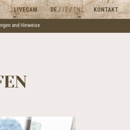
/
/
LIVECAM
DE
IT
EN
KONTAKT
ngen and Hinweise
FEN