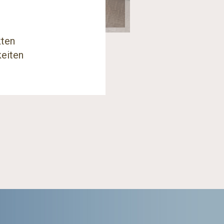
kten
keiten