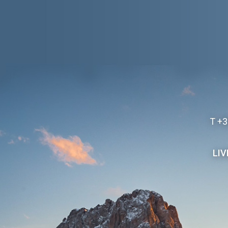
T
+3
LI